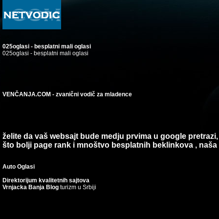
025oglasi - besplatni mali oglasi
025oglasi - besplatni mali oglasi
VENČANJA.COM - zvanični vodič za mladence
želite da vaš websajt bude medju prvima u google pretrazi,
što bolji page rank i mnoštvo besplatnih beklinkova , naš
Auto Oglasi
Direktorijum kvalitetnih sajtova
Vrnjacka Banja Blog
turizm u Srbiji