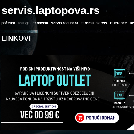
servis.laptopova.rs
početna
-
usluge
-
cenovnik
-
servis racunara
-
terenski servis
-
reference
-
ta
LINKOVI