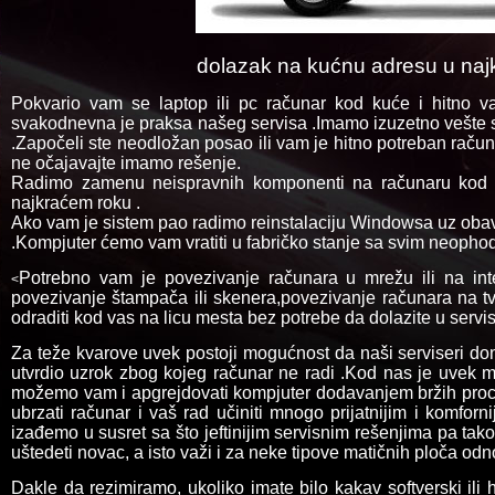
dolazak na kućnu adresu u najk
Pokvario vam se laptop ili pc računar kod kuće i hitno 
svakodnevna je praksa našeg servisa .Imamo izuzetno vešte s
.Započeli ste neodložan posao ili vam je hitno potreban računa
ne očajavajte imamo rešenje.
Radimo zamenu neispravnih komponenti na računaru kod va
najkraćem roku .
Ako vam je sistem pao radimo reinstalaciju Windowsa uz ob
.Kompjuter ćemo vam vratiti u fabričko stanje sa svim neopho
Potrebno vam je povezivanje računara u mrežu ili na inte
<
povezivanje štampača ili skenera,povezivanje računara na t
odraditi kod vas na licu mesta bez potrebe da dolazite u servis
Za teže kvarove uvek postoji mogućnost da naši serviseri don
utvrdio uzrok zbog kojeg računar ne radi .Kod nas je uvek m
možemo vam i apgrejdovati kompjuter dodavanjem bržih proce
ubrzati računar i vaš rad učiniti mnogo prijatnijim i komfo
izađemo u susret sa što jeftinijim servisnim rešenjima pa t
uštedeti novac, a isto važi i za neke tipove matičnih ploča odno
Dakle da rezimiramo, ukoliko imate bilo kakav softverski ili 