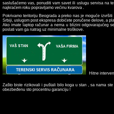
saslušaćemo vas, ponuditi vam savet ili uslugu servisa na te
najkraćem roku popravljamo većinu kvarova .
Pokrivamo teritoriju Beograda a preko nas je moguće izvršiti 
Srbiji, uslugom post ekspresa dobićete poručene delove, a pla
Ako imate laptop računar a nema u blizini odgovarajućeg se
poslati vam ga natrag uz minimalne troškove.
Hitne interve
Zašto biste rizikovali i puštali bilo koga u stan , sa nama s
obezbeđenu sto procentnu garanciju !