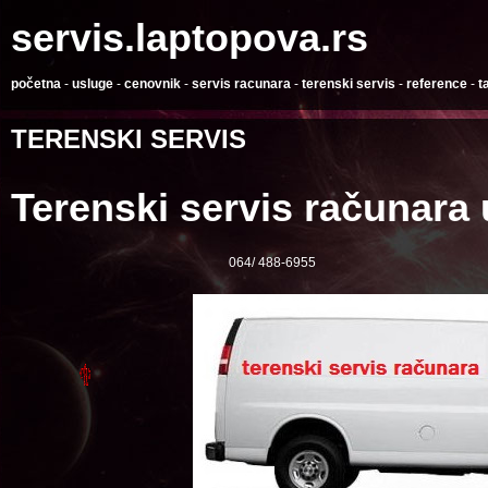
servis.laptopova.rs
početna
-
usluge
-
cenovnik
-
servis racunara
-
terenski servis
-
reference
-
t
TERENSKI SERVIS
Terenski servis računara
064/ 488-6955